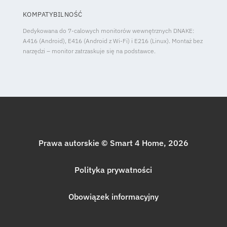
KOMPATYBILNOŚĆ
Dedykowana do 7-calowych monitorów wewnętrznych DNAKE:
A416 (Android), E416 (Android z Wi-Fi) i E216 (Linux). Montaż bez
narzędzi – monitor zatrzaskuje się na podstawce.
Prawa autorskie © Smart 4 Home, 2026
Polityka prywatności
Obowiązek informacyjny