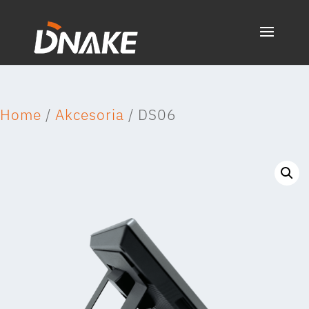
Home
/
Akcesoria
/ DS06