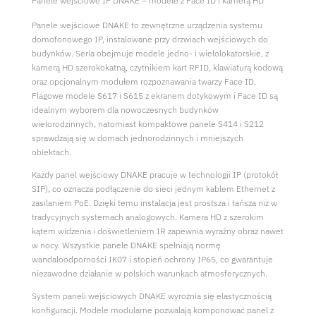
Panele wejściowe IP DNAKE – modele z Face ID i kamerą HD
Panele wejściowe DNAKE to zewnętrzne urządzenia systemu
domofonowego IP, instalowane przy drzwiach wejściowych do
budynków. Seria obejmuje modele jedno- i wielolokatorskie, z
kamerą HD szerokokatną, czytnikiem kart RFID, klawiaturą kodową
oraz opcjonalnym modułem rozpoznawania twarzy Face ID.
Flagowe modele S617 i S615 z ekranem dotykowym i Face ID są
idealnym wyborem dla nowoczesnych budynków
wielorodzinnych, natomiast kompaktowe panele S414 i S212
sprawdzają się w domach jednorodzinnych i mniejszych
obiektach.
Każdy panel wejściowy DNAKE pracuje w technologii IP (protokół
SIP), co oznacza podłączenie do sieci jednym kablem Ethernet z
zasilaniem PoE. Dzięki temu instalacja jest prostsza i tańsza niż w
tradycyjnych systemach analogowych. Kamera HD z szerokim
kątem widzenia i doświetleniem IR zapewnia wyraźny obraz nawet
w nocy. Wszystkie panele DNAKE spełniają normę
wandaloodporności IK07 i stopień ochrony IP65, co gwarantuje
niezawodne działanie w polskich warunkach atmosferycznych.
System paneli wejściowych DNAKE wyrożnia się elastycznością
konfiguracji. Modele modularne pozwalają komponować panel z