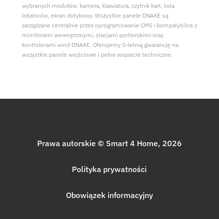
wybranych modułów: kamera, klawiatura, czytnik kart, lista
lokatorów, ekran dotykowy. Wszystkie panele DNAKE są
zarządzane centralnie przez oprogramowanie CMS i kompatybilne z
monitorami wewnętrznymi, stacjami portierskimi oraz
kontrolerami wind DNAKE. Oferujemy 5-letnią gwarancję na
wszystkie panele wejściowe i pełne wsparcie techniczne.
Prawa autorskie © Smart 4 Home, 2026
Polityka prywatności
Obowiązek informacyjny