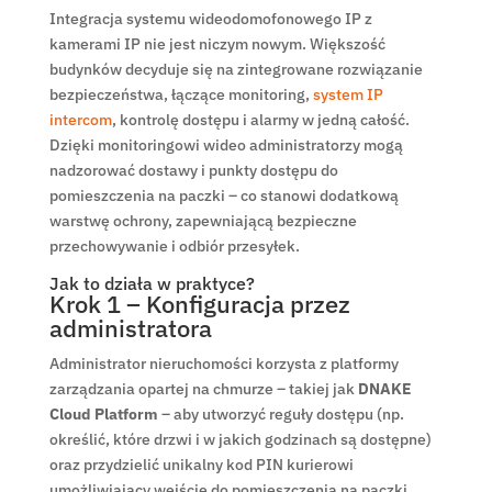
Integracja systemu wideodomofonowego IP z
kamerami IP nie jest niczym nowym. Większość
budynków decyduje się na zintegrowane rozwiązanie
bezpieczeństwa, łączące monitoring,
system IP
intercom
, kontrolę dostępu i alarmy w jedną całość.
Dzięki monitoringowi wideo administratorzy mogą
nadzorować dostawy i punkty dostępu do
pomieszczenia na paczki – co stanowi dodatkową
warstwę ochrony, zapewniającą bezpieczne
przechowywanie i odbiór przesyłek.
Jak to działa w praktyce?
Krok 1 – Konfiguracja przez
administratora
Administrator nieruchomości korzysta z platformy
zarządzania opartej na chmurze – takiej jak
DNAKE
Cloud Platform
– aby utworzyć reguły dostępu (np.
określić, które drzwi i w jakich godzinach są dostępne)
oraz przydzielić unikalny kod PIN kurierowi
umożliwiający wejście do pomieszczenia na paczki.